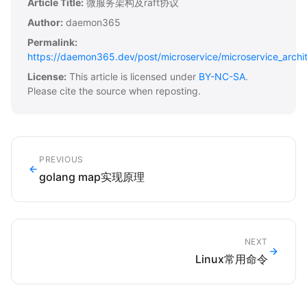
Article Title:
微服务架构及raft协议
Author:
daemon365
Permalink:
https://daemon365.dev/post/microservice/microservice_archit
License:
This article is licensed under
BY-NC-SA
.
Please cite the source when reposting.
PREVIOUS
golang map实现原理
NEXT
Linux常用命令