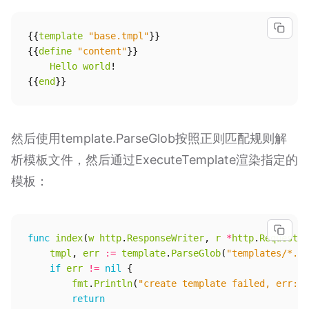
{{
template
"base.tmpl"
}}
{{
define
"content"
}}
Hello
world
!
{{
end
}}
然后使用template.ParseGlob按照正则匹配规则解
析模板文件，然后通过ExecuteTemplate渲染指定的
模板：
func
index
(
w
http
.
ResponseWriter
,
r
*
http
.
Request
){
tmpl
,
err
:=
template
.
ParseGlob
(
"templates/*.tm
if
err
!=
nil
{
fmt
.
Println
(
"create template failed, err:"
,
return