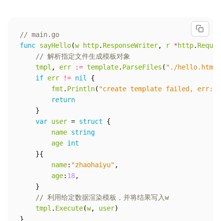
// main.go
func
sayHello
(
w
http
.
ResponseWriter
,
r
*
http
.
Reques
// 解析指定文件生成模板对象
tmpl
,
err
:=
template
.
ParseFiles
(
"./hello.html"
if
err
!=
nil
{
fmt
.
Println
(
"create template failed, err:"
,
return
}
var
user
=
struct
{
name
string
age
int
}{
name
:
"zhaohaiyu"
,
age
:
18
,
}
// 利用给定数据渲染模板，并将结果写入w
tmpl
.
Execute
(
w
,
user
)
}