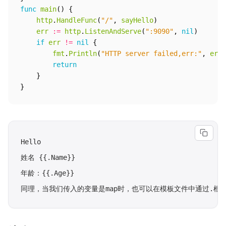
func
main
()
{
http
.
HandleFunc
(
"/"
,
sayHello
)
err
:=
http
.
ListenAndServe
(
":9090"
,
nil
)
if
err
!=
nil
{
fmt
.
Println
(
"HTTP server failed,err:"
,
err
)
return
}
}
Hello

姓名 {{.Name}}

年龄：{{.Age}}
