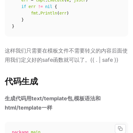
err
=
tmpl
.
Execute
(
w
,
jsStr
)
if
err
!=
nil
{
fmt
.
Println
(
err
)
}
}
这样我们只需要在模板文件不需要转义的内容后面使
用我们定义好的safe函数就可以了。{{ . | safe }}
代码生成
生成代码用text/template包,模板语法和
html/template一样
package
main