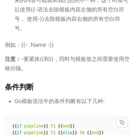
来的内容可能就和我们想的不一样，这个时候可
以使用{{-语法去除模板内容左侧的所有空白符
号， 使用-}}去除模板内容右侧的所有空白符
号。
例如：{{- .Name -}}
注意：
-要紧挨{{和}}，同时与模板值之间需要使用空
格分隔。
条件判断
Go模板语法中的条件判断有以下几种:
{{
if
pipeline
}}
T1
{{
end
}}
{{
if
pipeline
}}
T1
{{
else
}}
T0
{{
end
}}