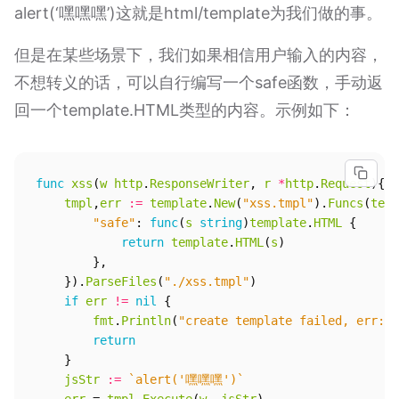
alert(‘嘿嘿嘿’)这就是html/template为我们做的事。
但是在某些场景下，我们如果相信用户输入的内容，
不想转义的话，可以自行编写一个safe函数，手动返
回一个template.HTML类型的内容。示例如下：
func
xss
(
w
http
.
ResponseWriter
,
r
*
http
.
Request
){
tmpl
,
err
:=
template
.
New
(
"xss.tmpl"
).
Funcs
(
temp
"safe"
:
func
(
s
string
)
template
.
HTML
{
return
template
.
HTML
(
s
)
},
}).
ParseFiles
(
"./xss.tmpl"
)
if
err
!=
nil
{
fmt
.
Println
(
"create template failed, err:"
,
return
}
jsStr
:=
`alert('嘿嘿嘿')`