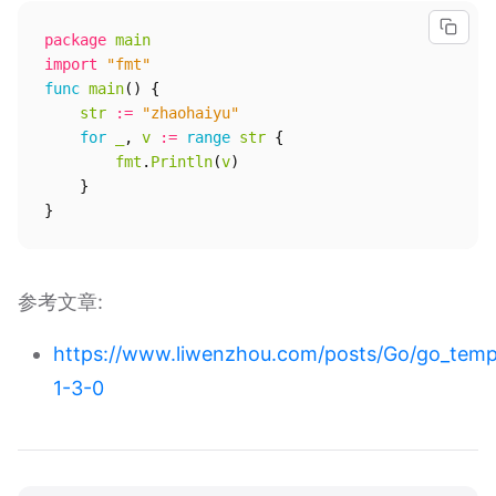
package
main
import
"fmt"
func
main
()
{
str
:=
"zhaohaiyu"
for
_
,
v
:=
range
str
{
fmt
.
Println
(
v
)
}
}
参考文章:
https://www.liwenzhou.com/posts/Go/go_templ
1-3-0