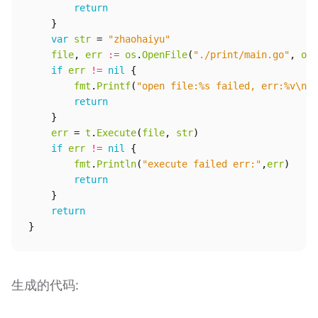
return
}
var
str
=
"zhaohaiyu"
file
,
err
:=
os
.
OpenFile
(
"./print/main.go"
,
os
.
if
err
!=
nil
{
fmt
.
Printf
(
"open file:%s failed, err:%v\n"
,
return
}
err
=
t
.
Execute
(
file
,
str
)
if
err
!=
nil
{
fmt
.
Println
(
"execute failed err:"
,
err
)
return
}
return
}
生成的代码: