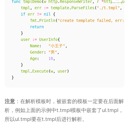
func
tmplDemo
(
w
http
.
ResponseWriter
,
r
*
http
.
Reques
tmpl
,
err
:=
template
.
ParseFiles
(
"./t.tmpl"
,
".
if
err
!=
nil
{
fmt
.
Println
(
"create template failed, err:"
,
return
}
user
:=
UserInfo
{
Name
:
"小王子"
,
Gender
:
"男"
,
Age
:
18
,
}
tmpl
.
Execute
(
w
,
user
)
}
注意
：在解析模板时，被嵌套的模板一定要在后面解
析，例如上面的示例中t.tmpl模板中嵌套了ul.tmpl，
所以ul.tmpl要在t.tmpl后进行解析。