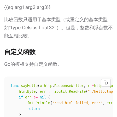
{{eq arg1 arg2 arg3}}
比较函数只适用于基本类型（或重定义的基本类型，
如”type Celsius float32”）。但是，整数和浮点数不
能互相比较。
自定义函数
Go的模板支持自定义函数。
func
sayHello
(
w
http
.
ResponseWriter
,
r
*
http
.
Reques
htmlByte
,
err
:=
ioutil
.
ReadFile
(
"./hello.tmpl"
if
err
!=
nil
{
fmt
.
Println
(
"read html failed, err:"
,
err
)
return
}