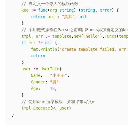
// 自定义一个夸人的模板函数
kua
:=
func
(
arg
string
)
(
string
,
error
)
{
return
arg
+
"真帅"
,
nil
}
// 采用链式操作在Parse之前调用Funcs添加自定义的kua
tmpl
,
err
:=
template
.
New
(
"hello"
).
Funcs
(
templa
if
err
!=
nil
{
fmt
.
Println
(
"create template failed, err:"
,
return
}
user
:=
UserInfo
{
Name
:
"小王子"
,
Gender
:
"男"
,
Age
:
18
,
}
// 使用user渲染模板，并将结果写入w
tmpl
.
Execute
(
w
,
user
)
}