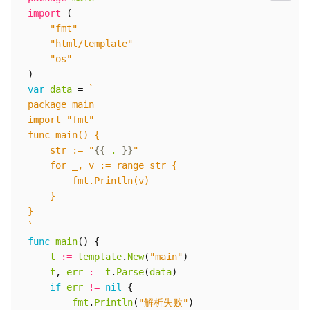
import
(
"fmt"
"html/template"
"os"
)
var
data
=
	str := "
{{
.
}}
`
func
main
()
{
t
:=
template
.
New
(
"main"
)
t
,
err
:=
t
.
Parse
(
data
)
if
err
!=
nil
{
fmt
.
Println
(
"解析失败"
)