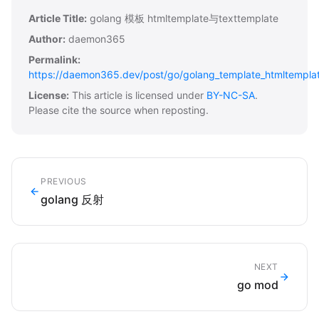
Article Title:
golang 模板 htmltemplate与texttemplate
Author:
daemon365
Permalink:
https://daemon365.dev/post/go/golang_template_htmltemplat
License:
This article is licensed under
BY-NC-SA
.
Please cite the source when reposting.
PREVIOUS
golang 反射
NEXT
go mod